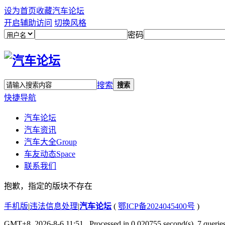
设为首页
收藏汽车论坛
开启辅助访问
切换风格
密码
搜索
搜索
快捷导航
汽车论坛
汽车资讯
汽车大全
Group
车友动态
Space
联系我们
抱歉，指定的版块不存在
手机版
|
违法信息处理
|
汽车论坛
(
鄂ICP备2024045400号
)
GMT+8, 2026-8-6 11:51
, Processed in 0.020755 second(s), 7 queries